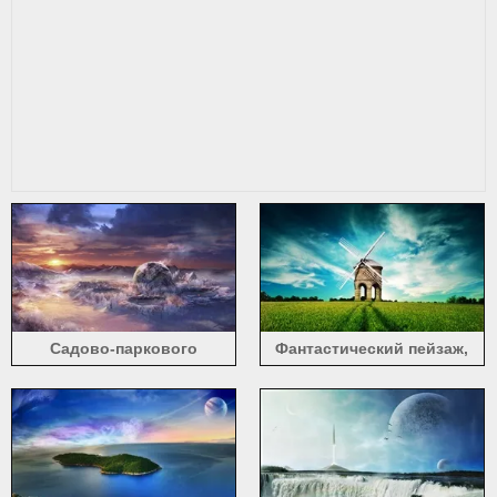
Садово-паркового
Фантастический пейзаж,
искусства, фэнтезийный
ветряная мельница, поля,
мир, горы, планеты, закат
голубое небо