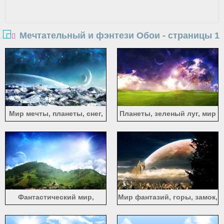
Мечтательный и фэнтези Обои - страницы 1
Мир мечты, планеты, снег,
Планеты, зеленый луг, мир
космос, красиво
мечты
Фантастический мир,
Мир фантазий, горы, замок,
холмы, дома, небо,
дома, планеты, облака