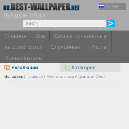
Русский
Лучшие обои
Главная
Все
Самые популярные
высокий балл
Случайные
iPhone
Пользователь
Резолюции
Категории
Вы здесь:
Главная
/
Мечтательный и фэнтези Обои