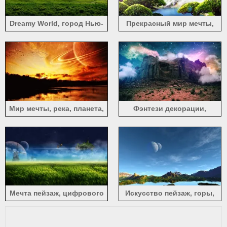
Dreamy World, город Нью-
Прекрасный мир мечты,
Йорк, трава, облака
озеро, горы, деревья,
птицы, облака
Мир мечты, река, планета,
Фэнтези декорации,
космос, ночь
творческие, горы, скалы,
облака, космос, камни,
звезды
Мечта пейзаж, цифрового
Искусство пейзаж, горы,
дизайна, ферма, мельница,
озера, планеты, голубое
зеленый
небо