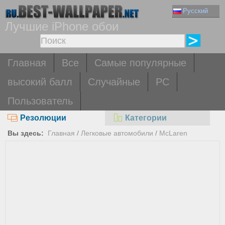
Русский
Лучшие iPhone обои
Главная
Все
Самые популярные
высокий балл
Случайные
PC
Пользователь
Резолюции
Категории
Вы здесь:
Главная
/
Легковые автомобили
/
McLaren