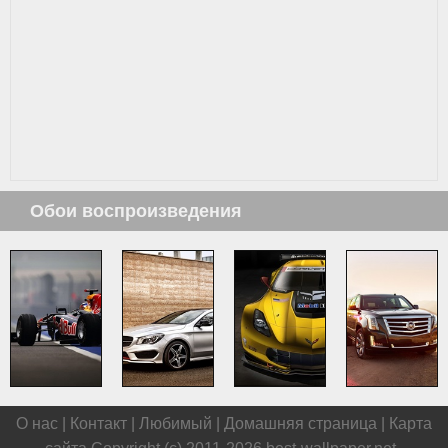
Обои воспроизведения
О нас |
Контакт
|
Любимый
|
Домашняя страница
|
Карта