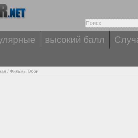
улярные
высокий балл
Случ
ная
/
Фильмы Обои