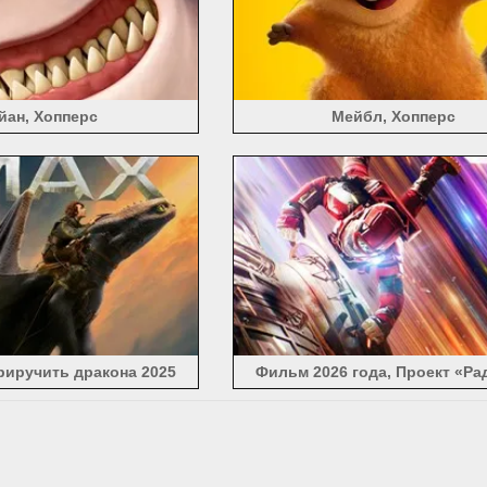
йан, Хопперс
Мейбл, Хопперс
риручить дракона 2025
Фильм 2026 года, Проект «Ра
Мария»