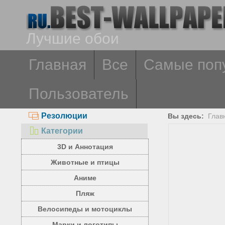
Лучшие обои
Главная
Все
Самые поп
Пользователь
Резолюции
Вы здесь:
Глав
Категории
3D и Аннотация
Животные и птицы
Аниме
Пляж
Велосипеды и мотоциклы
Марки и логотипы