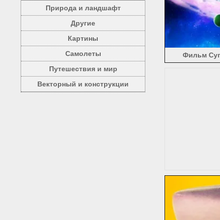
Белоснеж
Природа и ландшафт
Самоуби
Другие
Teenage 
The Expe
Картины
Huntsman
Самолеты
Фильм Суп
Легенда 
Тайная 
Путешествия и мир
The Vamp
Векторный и конструкции
История 
злоба (1
Мировая 