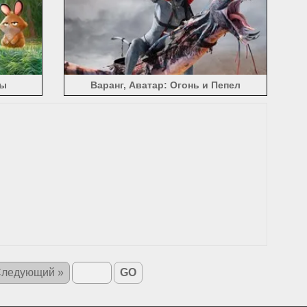
ры
Варанг, Аватар: Огонь и Пепел
ледующий »
GO