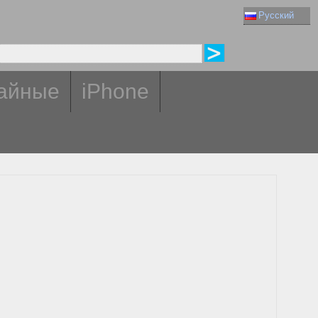
Русский
айные
iPhone