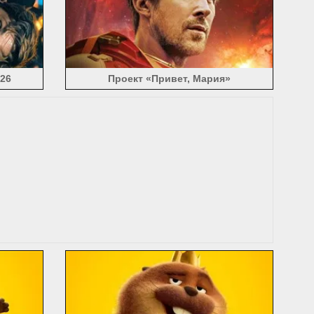
)
Звездные войны (55)
Sucker Punch (20)
6)
запутанный (8)
The Croods (3)
The Dark Knight Rises (11)
 (7)
The Hobbit (25)
Голодные игры (21)
)
Последний Witch Hunter (3)
26
Проект «Привет, Мария»
гиналы (7)
Секретный Круг (6)
 (11)
История Минглана (4)
тера (6)
титанический (4)
Титаны (6)
е (4)
Twilight Saga (5)
Преисподняя (11)
а (10)
Удивительная женщина (36)
Зверополис (7)