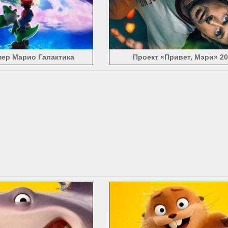
ка и охотник (7)
Спартак (13)
Spider-Man (64)
Star Trek (16
йство команды (21)
Супер девушка (17)
сверхъестественный (
Mutant Ninja Turtles (15)
терминатор (14)
The Avengers (99)
ndables (14)
Вспышка (9)
Великий Гэтсби (5)
Великая стена
: Зимняя война (8)
Книга джунглей (3)
Последний корабль (5
ер Марио Галактика
Проект «Привет, Мэри» 20
о Тарзане (5)
Мега (6)
Щелкунчик и четыре царства (4)
ори
жизнь домашних животных (6)
В Shannara Chronicles (4)
Smurfs
ire Diaries (25)
Ходячие Мертвецы (18)
Thor (36)
Три мушке
игрушек (10)
трансформеры (37)
Тролли (4)
Трон: Наследи
9)
Викинги (24)
WALL-E (10)
военный корабль (8)
росомах
война Z (4)
Гнев Титанов (12)
X-Men (30)
Ваше имя (10)