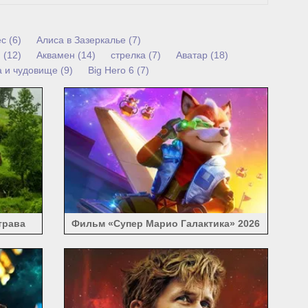
с (6)
Алиса в Зазеркалье (7)
 (12)
Аквамен (14)
стрелка (7)
Аватар (18)
 и чудовище (9)
Big Hero 6 (7)
ь (7)
капитана Америки (39)
 (8)
расходящийся (10)
Доктор Стрэндж (8)
Фантастическая четверка (4)
Fast And Furious (15)
ный (25)
Игра престолов (44)
Ghostbusters (3)
тражи Галактики (27)
Happy Feet (4)
ь дракона (9)
ледниковый период (17)
ейсон Борн (4)
Лига Справедливости (26)
нды завтрашнего дня (4)
Лего-фильм (14)
Боевая Вселенная (12)
Механик 2 (4)
трава
Фильм «Супер Марио Галактика» 2026
безьян (5)
Монстры университета (9)
ихоокеанского региона (13)
(15)
Принцесса Агенты (7)
Прометей (5)
(21)
Rio (11)
Робин Гуд (5)
рлок Холмс (4)
Smallfoot (4)