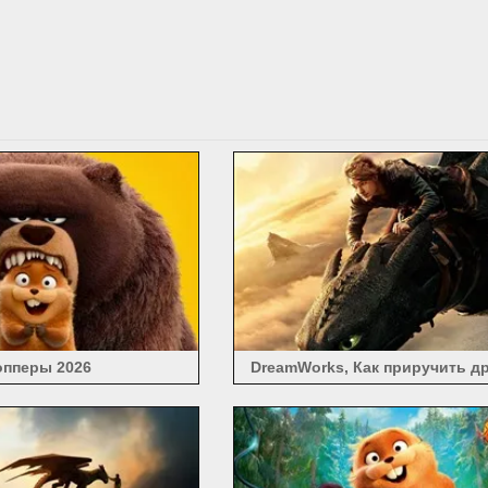
опперы 2026
DreamWorks, Как приручить др
2025 г.