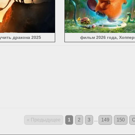
учить дракона 2025
фильм 2026 года, Хоппе
« Предыдущее
1
2
3
...
149
150
С