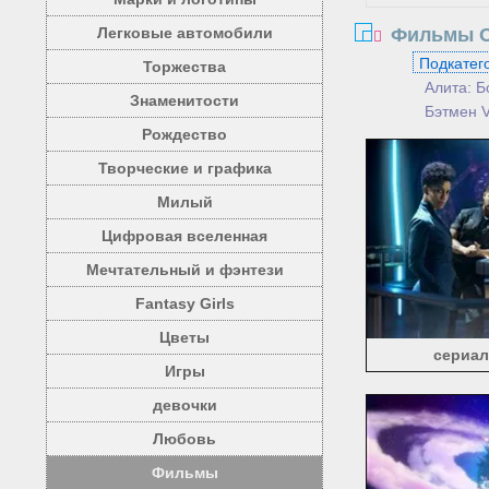
Фильмы О
Легковые автомобили
Подкатег
Торжества
Алита: Б
Знаменитости
Бэтмен 
Рождество
Черная п
Капитан 
Творческие и графика
Тотализа
Милый
Доктор К
Final Des
Цифровая вселенная
Боги Еги
Мечтательный и фэнтези
Гарри По
День нез
Fantasy Girls
Кай (4)
Цветы
потерянн
сериал
Игры
Minions (
Неон De
девочки
Пираты К
Любовь
Кот в сап
Королевс
Фильмы