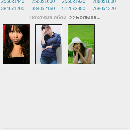
2560x1440
2560x1600
2560x1920
2880x1800
3840x1200
3840x2160
5120x2880
7680x4320
Похожие обои
>>Больше...