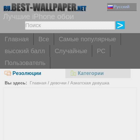
Русский
Лучшие iPhone обои
Главная
Все
Самые популярные
высокий балл
Случайные
PC
Пользователь
Резолюции
Категории
Вы здесь:
Главная
/
девочки
/
Азиатская девушка