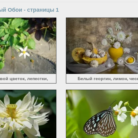
ый Обои - страницы 1
ой цветок, лепестки,
Белый георгин, лимон, чес
стья, солнечный свет
будильник