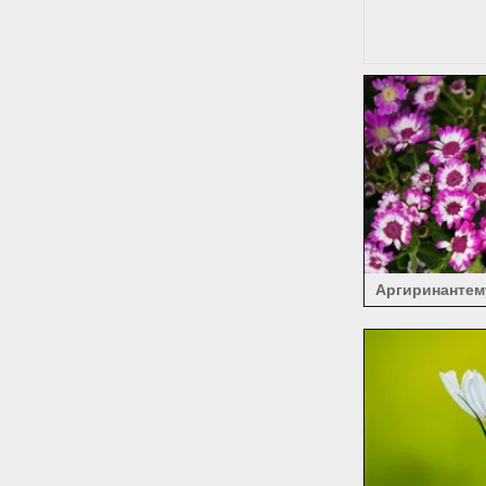
Аргиринантем
бе