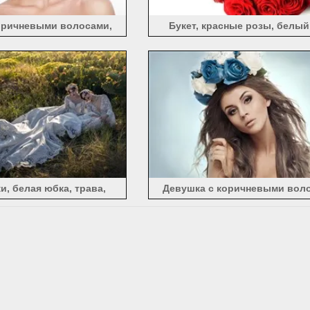
оричневыми волосами,
Букет, красные розы, белы
венок, белый фон
и, белая юбка, трава,
Девушка с коричневыми вол
, солнечный свет
лицо, синие и белые ро