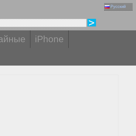
Русский
айные
iPhone